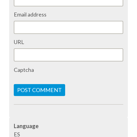
ACCOMMODATION
Email address
MOVING AROUND
URL
WHERE TO EAT
SIM CARDS
Captcha
GUGGENHEIM MUSEUM
POST COMMENT
FINE ARTS MUSEUM
SPONSOR
Language
ES
SPONSOR EUROPYTHON