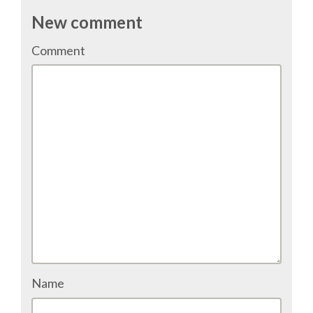
TALK VOTING
New comment
Comment
SPEAKER RELEASE AGREEMENT
TIPS FOR SPEAKERS
VENUE
CONFERENCE VENUE
SPRINTS VENUE
VISA
Name
COME TO BILBAO