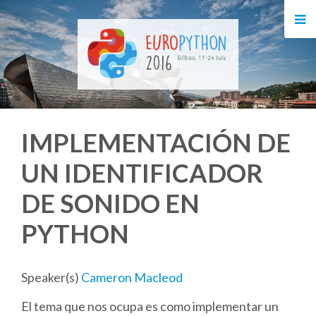
HOME
REGISTRATION
BUY TICKETS
IMPLEMENTACIÓN DE
VOLUNTEERS
UN IDENTIFICADOR
FINANCIAL AID
DE SONIDO EN
TIPS FOR ATTENDEES
PYTHON
EVENTS
Speaker(s)
Cameron Macleod
El tema que nos ocupa es como implementar un
KEYNOTES