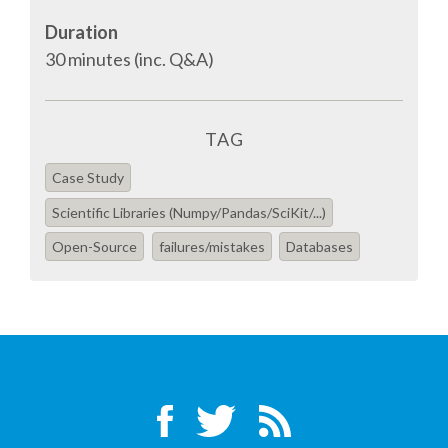
Duration
SPONSOR PACKAGES
30 minutes (inc. Q&A)
SPONSOR OPTIONS
TAG
INFORMATION FOR SPONSORS
Case Study
Scientific Libraries (Numpy/Pandas/SciKit/...)
JOB BOARD
Open-Source
failures/mistakes
Databases
EUROPYTHON
SOCIAL MEDIA
CODE OF CONDUCT