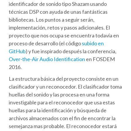
identificador de sonido tipo Shazam usando
técnicas DSP con ayuda de unas fantásticas
SCHEDULE
bibliotecas. Los puntos a seguir serán,
implementación, retos y pasos adicionales. El
SCHEDULE (LIST VIEW)
proyecto que nos ocupa se encuentra todavía en
proceso de desarrollo (el código
subido en
CONFERENCE APP
GitHub
) y fue inspirado después la conferencia,
Over-the-Air Audio Identification
en FOSDEM
SESSION LIST
2016.
La estructura básica del proyecto consiste en un
SPRINTS
clasificador y un reconocedor. El clasificador toma
huellas del sonido y las procesa en una forma
PYDATA EUROPYTHON 2016
investigable para el reconocedor que usa estas
huellas para la identificación y búsqueda de
BEGINNERS' DAY
archivos almacenados con el fin de encontrar la
semejanza mas probable. El reconocedor estará