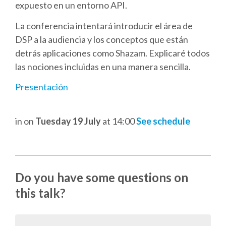
DJANGO GIRLS WORKSHOP
expuesto en un entorno API.
La conferencia intentará introducir el área de
MAKER AREA
DSP a la audiencia y los conceptos que están
detrás aplicaciones como Shazam. Explicaré todos
SOCIAL EVENT
las nociones incluidas en una manera sencilla.
Presentación
SPEAKERS
SPEAKER LIST
in
on
Tuesday 19 July
at 14:00
See schedule
SPEAKER PROFILES
Do you have some questions on
CALL FOR PROPOSALS
this talk?
HOT TOPICS CFP